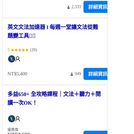
詳細資訊
2,333
英文文法加速器 l 每週一堂讓文法從難
題變工具✍🏻
5
(
20
)
NT$5,400
詳細資訊
949
多益650+ 全攻略課程｜文法＋聽力＋閱
讀一次OK！
優惠價